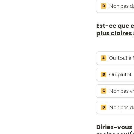
Non pas du
D
Est-ce que 
plus claires
Oui tout à f
A
Oui plutôt
B
Non pas v
C
Non pas du
D
Diriez-vous