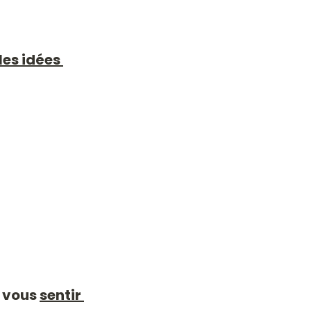
les idées 
 vous 
sentir 