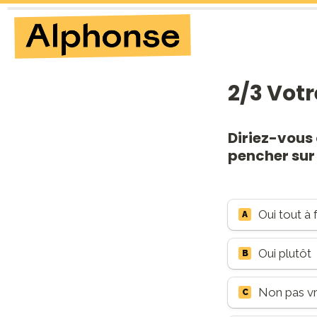
2/3 Votr
Diriez-vous 
pencher sur 
Oui tout à f
A
Oui plutôt
B
Non pas v
C