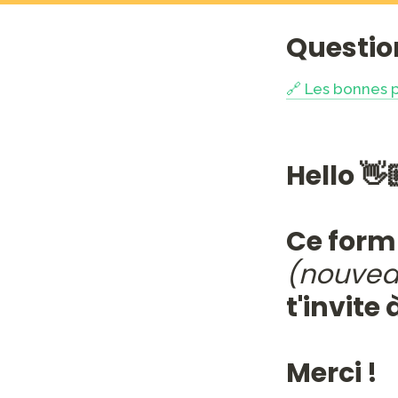
Questio
🔗 Les bonnes 
Hello 👋🏼
(nouvea
t'invite 
Merci !