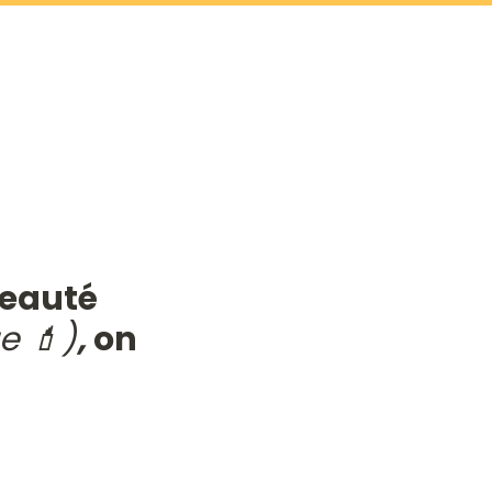
Ce formulaire s'est refait une petite beauté 
e 💄)
, 
on 