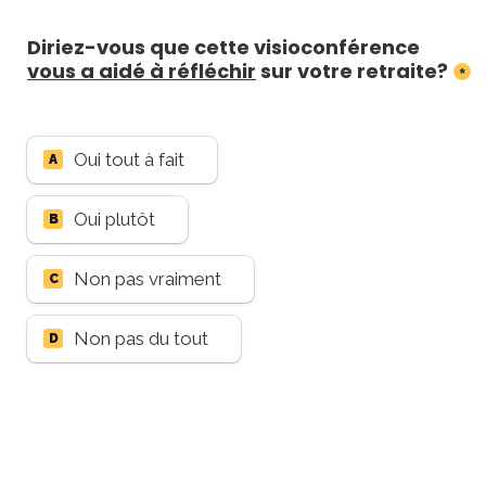
Diriez-vous que cette visioconférence 
vous a aidé à réfléchir
 sur votre retraite?
*
Oui tout à fait
A
Oui plutôt
B
Non pas vraiment
C
Non pas du tout
D