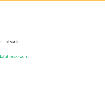
uant sur le 
sdalphonse.com
.