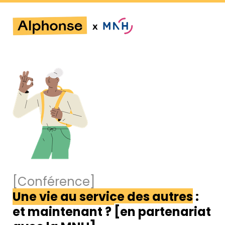
[Conférence]
Une vie au service des autres
 : 
et maintenant ? 
[en partenariat 