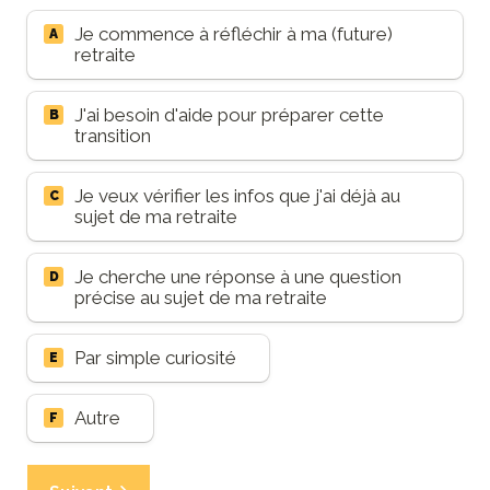
Je commence à réfléchir à ma (future) 
A
retraite 
J'ai besoin d'aide pour préparer cette 
B
transition
Je veux vérifier les infos que j'ai déjà au 
C
sujet de ma retraite
Je cherche une réponse à une question 
D
précise au sujet de ma retraite
Par simple curiosité
E
Autre
F