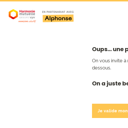
Oups... une 
On vous invite à
dessous.
On a juste b
Je valide mon 