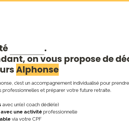
té 
. 

dant, on vous propose de déc
urs 
Alphonse
honse, c’est un accompagnement individualisé pour prendre
 professionnelles et préparer votre future retraite.

s
 avec un(e) coach dédié(e)
avec une activité
 professionnelle
çable
 via votre CPF