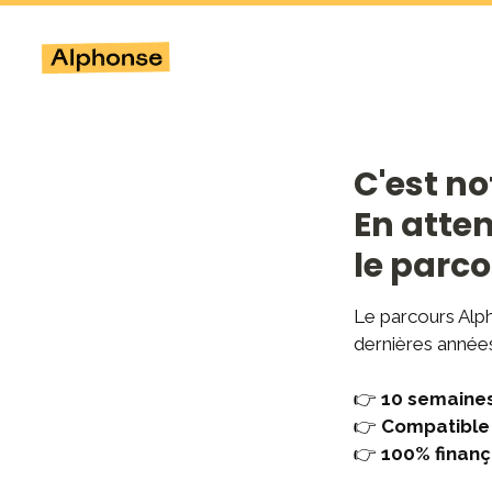
C'est no
En atten
le parco
Le parcours Alp
dernières années
👉
10
 semaine
👉
Compatible 
👉
100% finan