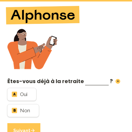
Êtes-vous déjà à la retraite 
 ? 
*
Oui
A
Non
B
Suivant